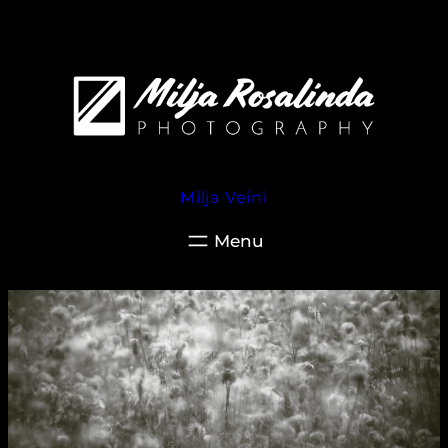
Siirry
sisältöön
Milja Veini