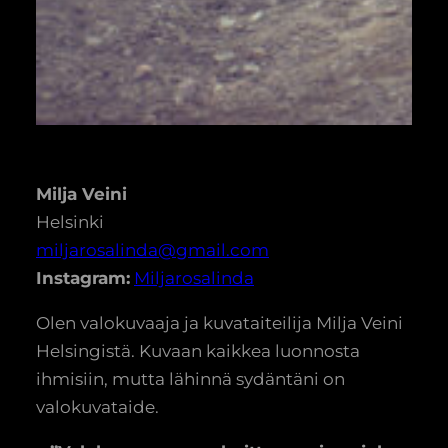
Milja Veini
Helsinki
miljarosalinda@gmail.com
Instagram:
Miljarosalinda
Olen valokuvaaja ja kuvataiteilija Milja Veini
Helsingistä. Kuvaan kaikkea luonnosta
ihmisiin, mutta lähinnä sydäntäni on
valokuvataide.