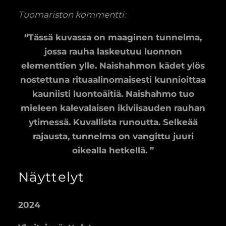
Tuomariston kommentti:
“Tässä kuvassa on maaginen tunnelma,
jossa rauha laskeutuu luonnon
elementtien ylle. Naishahmon kädet ylös
nostettuna rituaalinomaisesti kunnioittaa
kauniisti luontoäitiä. Naishahmo tuo
mieleen kalevalaisen ikiviisauden rauhan
ytimessä. Kuvallista runoutta. Selkeää
rajausta, tunnelma on vangittu juuri
oikealla hetkellä. ”
Näyttelyt
2024