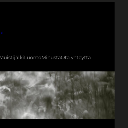
ni
Muistijälki
Luonto
Minusta
Ota yhteyttä