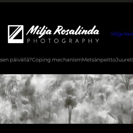
Milja Vei
sen päivällä?
Coping mechanism
Metsänpeitto
Juuret