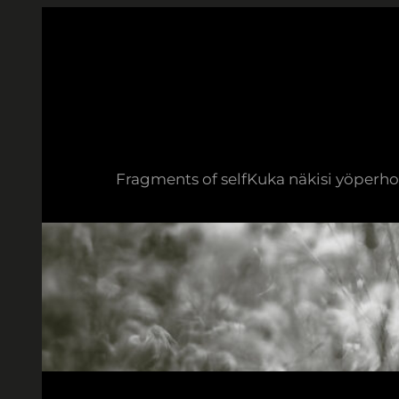
Siirry
sisältöön
Fragments of self
Kuka näkisi yöperho